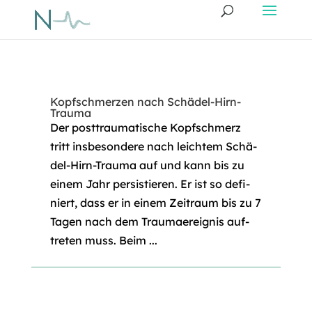
Kopfschmerzen nach Schädel-Hirn-
Trauma
Der post­trau­ma­ti­sche Kopf­schmerz
tritt ins­be­son­de­re nach leich­tem Schä­
del-Hirn-Trau­ma auf und kann bis zu
einem Jahr per­sis­tie­ren. Er ist so defi­
niert, dass er in einem Zeit­raum bis zu 7
Tagen nach dem Trau­ma­er­eig­nis auf­
tre­ten muss. Beim ...